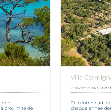
Villa Carmign
22 novembre 2024
|
Côté 
, dont
Ce centre d’art, a
 à proximité de
chaque année des 