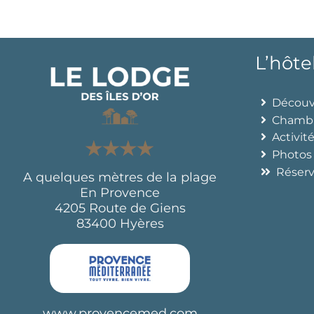
L’hôte
Découvr
Chamb
Activit
Photos
Réser
A quelques mètres de la plage
En Provence
4205 Route de Giens
83400 Hyères
www.provencemed.com