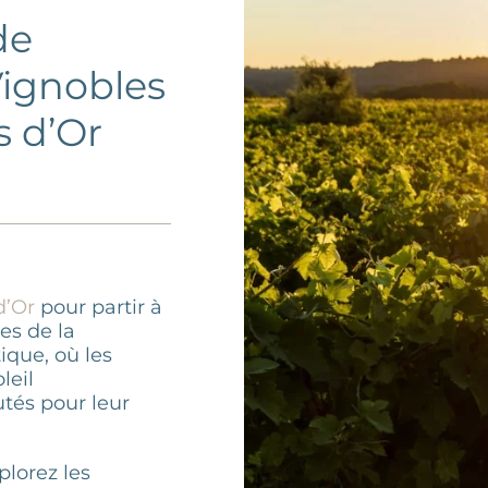
de
Vignobles
s d’Or
d’Or
pour partir à
es de la
ique, où les
leil
tés pour leur
lorez les