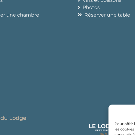
és
Vins et boissons
Photos
ver une chambre
Réserver une table
e du Lodge
Pour offrir
les cookies
consentir à