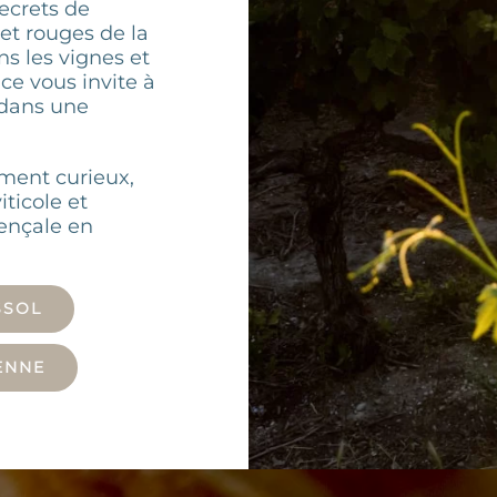
ecrets de
 et rouges de la
ns les vignes et
e vous invite à
 dans une
ment curieux,
ticole et
ençale en
SSOL
ENNE