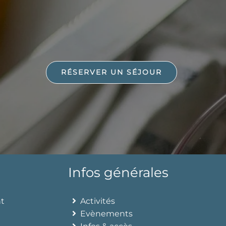
RÉSERVER UN SÉJOUR
Infos générales
nt
Activités
Evènements