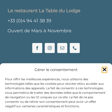
Le restaurant La Table du Lodge
+33 (0)4 94 41 38 39
Ouvert de Mars à Novembre
Gérer le consentement
Pour offrir les meilleures expériences, nous utilisons des
technologies telles que les cookies pour stocker et/ou accéder aux
informations des appareils. Le fait de consentir à ces technologies
L’hôtel Le Lodge des Îles d’Or
nous permettra de traiter des données telles que le comportement
de navigation ou les ID uniques sur ce site. Le fait de ne pas
consentir ou de retirer son consentement peut avoir un effet
+33 (0)4 94 41 38 38
négatif sur certaines caractéristiques et fonctions.