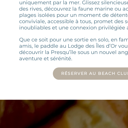
uniquement par la mer. Glissez silencieu
des rives, découvrez la faune marine ou a
plages isolées pour un moment de détente.
conviviale, accessible à tous, promet des 
inoubliables et une connexion privilégiée 
Que ce soit pour une sortie en solo, en fam
amis, le paddle au Lodge des Îles d’Or vous
découvrir la Presqu’île sous un nouvel ang
aventure et sérénité.
RÉSERVER AU BEACH CLU