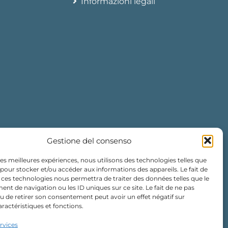
Informazioni legali
Gestione del consenso
Albergo Le Lodge des Îles d'Or
 les meilleures expériences, nous utilisons des technologies telles que
+33 (0)4 94 41 38 38
 pour stocker et/ou accéder aux informations des appareils. Le fait de
 ces technologies nous permettra de traiter des données telles que le
t de navigation ou les ID uniques sur ce site. Le fait de ne pas
Aperto da marzo a novembre
u de retirer son consentement peut avoir un effet négatif sur
aractéristiques et fonctions.
ervices