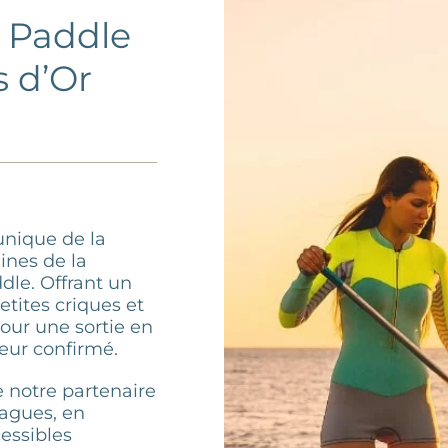
n Paddle
s d’Or
 unique de la
lines de la
dle. Offrant un
etites criques et
pour une sortie en
eur confirmé.
 notre partenaire
vagues, en
cessibles