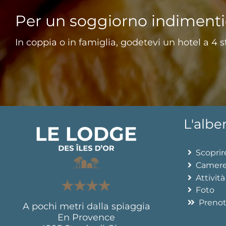
Per un soggiorno indimentic
In coppia o in famiglia, godetevi un hotel a 4 st
L'albe
Scoprire
Camer
Attività
Foto
Prenot
A pochi metri dalla spiaggia
En Provence