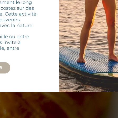
sement le long
ccostez sur des
 Cette activité
souvenirs
avec la nature.
ille ou entre
 invite à
le, entre
B