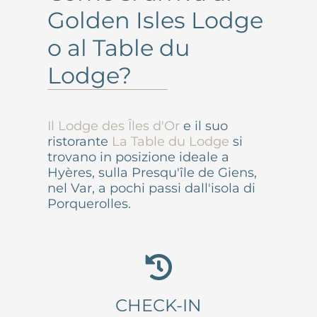
ATTIVITÀ
Golden Isles Lodge
o al Table du
EVENTI
Lodge?
GRUPPI
Il Lodge des Îles d'Or
e il suo
INFORMAZIONI E ACCESSO
ristorante
La Table du Lodge
si
trovano in posizione ideale a
Hyères, sulla Presqu'île de Giens,
CONTATTO
nel Var, a pochi passi dall'isola di
Porquerolles.
CHECK-IN