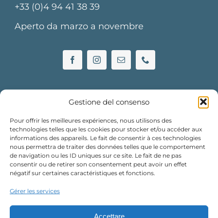
+33 (0)4 94 41 38 39
Aperto da marzo a novembre
Gestione del consenso
Pour offrir les meilleures expériences, nous utilisons des
technologies telles que les cookies pour stocker et/ou accéder aux
informations des appareils. Le fait de consentir à ces technologies
Albergo Le Lodge des Îles d'Or
nous permettra de traiter des données telles que le comportement
de navigation ou les ID uniques sur ce site. Le fait de ne pas
consentir ou de retirer son consentement peut avoir un effet
+33 (0)4 94 41 38 38
négatif sur certaines caractéristiques et fonctions.
Aperto da marzo a novembre
Gérer les services
Accettare