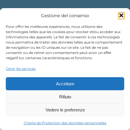
Gestione del consenso
Pour offrir les meilleures expériences, nous utilisons des
technologies telles que les cookies pour stocker et/ou accéder aux
informations des appareils. Le fait de consentir à ces technologies
Albergo Le Lodge des Îles d'Or
nous permettra de traiter des données telles que le comportement
de navigation ou les ID uniques sur ce site. Le fait de ne pas
consentir ou de retirer son consentement peut avoir un effet
+33 (0)4 94 41 38 38
négatif sur certaines caractéristiques et fonctions.
Aperto da marzo a novembre
Gérer les services
Accettare
Rifiuto
Le Lodge des Îles d'Or
&
La Table du Lodge
| Digital
Jeff
Vedere le preferenze
Concept
|
Condizioni generali d'uso
|
Condizioni generali di
vendita
|
Informativa sulla privacy
Charte de Protection des données personnelles